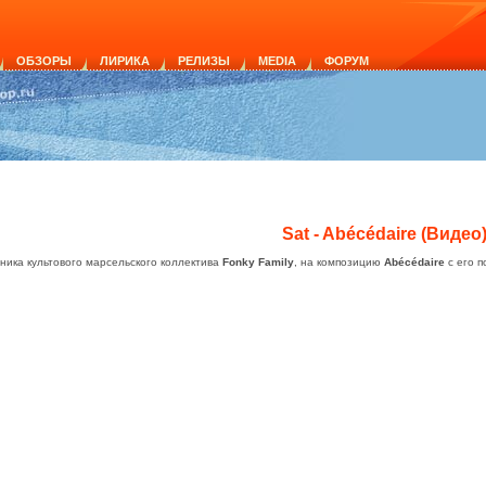
ОБЗОРЫ
ЛИРИКА
РЕЛИЗЫ
MEDIA
ФОРУМ
Sat - Abécédaire (Видео
стника культового марсельского коллектива
Fonky Family
, на композицию
Abécédaire
с его п