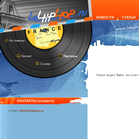
НОВОСТИ
СТАТЬИ
На главную
Контакт
Партнеры
Ссылки
Новое видео
Sat
'a, экс-уча
КОНТАКТЫ (contacts)
e-mail:
info@lehiphop.ru