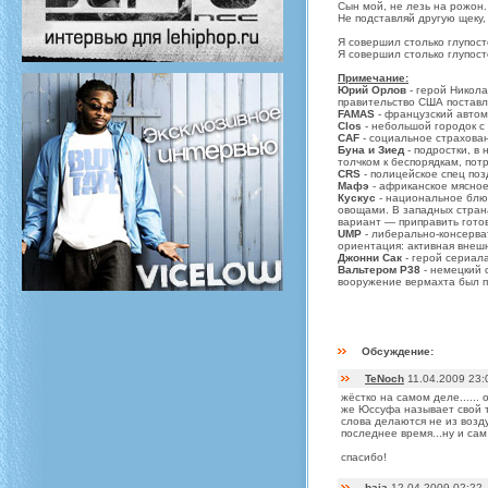
Сын мой, не лезь на рожон.
Не подставляй другую щеку,
Я совершил столько глупост
Я совершил столько глупос
Примечание:
Юрий Орлов
- герой Никол
правительство США поставл
FAMAS
- французский автом
Clos
- небольшой городок с 
CAF
- социальное страхова
Буна и Зиед
- подростки, в
толчком к беспорядкам, по
CRS
- полицейское спец по
Мафэ
- африканское мясное
Кускус
- национальное блюд
овощами. В западных страна
вариант — приправить готов
UMP
- либерально-консерва
ориентация: активная внешн
Джонни Сак
- герой сериала
Вальтером P38
- немецкий 
вооружение вермахта был пр
Обсуждение:
TeNoch
11.04.2009 23:
жёстко на самом деле...... о
же Юссуфа называет свой те
слова делаются не из возду
последнее время...ну и сам 
спасибо!
baja
12.04.2009 02:22