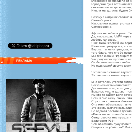
мусорского беспредела от э
Городской бунт остановился
сменили место дислокации,
И если мы должны будем бит
Почему в живущих столько н
Самооборона!
Насильники полны грязных м
Самооборона!
Африка не забыла рэкет. Ты
Да, я презираю UMP* через 
любовь как зверь.
Я не такой жесткий как тер
Изгнание прячущихся, эти п
Европа, ты меня предала, н
того блага, что я тебе пред
Мы тебя любим, Франция! М
Час репрессий пробил, и ес
РЕКЛАМА
Он бы ответил мне с небес 
Не подставляй другую щеку,
Я совершил столько глупост
Я совершил столько глупос
Мне осталось утрясти вопро
Бесконечность меня спасет, 
Достаточно того, что один 
Бывалые умело делают ноги
Им это по кайфу. Если хоче
Если я бью жену, пойми, что
Страх плюс самовлюбленнос
Она меня обманывает, я не 
Это жесть выплачивать али
Её адвокат заставил прекло
«Ваша честь, хотел бы я по
Отец говорил мне прекратит
Вальтером P38*.
Чем объяснить лужу крови?
Смерть или убийство? Мой