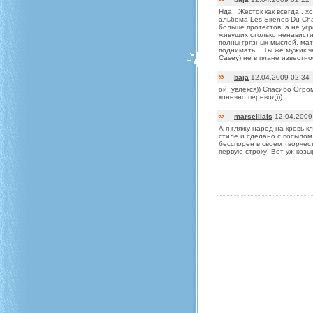
Нда.. Жесток как всегда.. 
альбома Les Sirenes Du Cha
больше протестов, а не угр
живущих столько ненависти,
полны грязных мыслей, мать
поднимать... Ты же мужик ч
Casey) не в плане известно
baja
12.04.2009 02:34
ой, увлекся)) Спасибо Огро
конечно перевод)))
marseillais
12.04.2009
А я гляжу народ на кровь к
стиле и сделано с посылом
бесспорен в своем творчес
первую строку! Вот уж козы