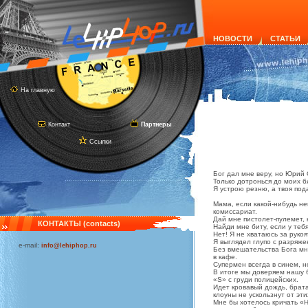
НОВОСТИ
СТАТЬИ
На главную
Контакт
Партнеры
Ссылки
Бог дал мне веру, но Юрий
Только дотронься до моих б
Я устрою резню, а твоя под
Мама, если какой-нибудь не
комиссариат.
Дай мне пистолет-пулемет, к
КОНТАКТЫ (contacts)
Найди мне биту, если у теб
Нет! Я не хватаюсь за рукоят
Я выглядел глупо с разряже
e-mail:
info@lehiphop.ru
Без вмешательства Бога мн
в кафе.
Супермен всегда в синем, но
В итоге мы доверяем нашу 
«S» с груди полицейских.
Идет кровавый дождь, брата
клоуны не ускользнут от эти
Мне бы хотелось кричать «