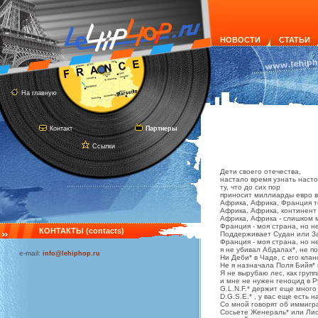
НОВОСТИ
СТАТЬИ
На главную
Контакт
Партнеры
Ссылки
Дети своего отечества,
настало время узнать наст
ту, что до сих пор
приносит миллиарды евро 
Африка, Африка, Франция 
Африка, Африка, континент 
Африка, Африка - слишком 
Франция - моя страна, но не
КОНТАКТЫ (contacts)
Поддерживает Судан или З
Франция - моя страна, но н
я не убивал Абдалах*, не 
e-mail:
info@lehiphop.ru
Ни Деби* в Чаде, с его клан
Не я назначала Поля Бийя*
Я не вырубаю лес, как груп
и мне не нужен геноцид в Р
G.L.N.F.* держит еще много
D.G.S.E.* , у вас еще есть 
Со мной говорят об иммигра
Сосьете Женераль* или Лио