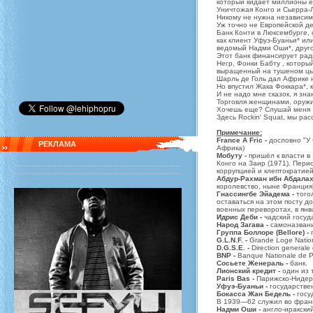
который кидает миллионы е
Уничтожая Конго и Сьерра-
Никому не нужна независи
Уж точно не Европейской де
Банк Конти в Люксембурге, с
как клиент Уфуэ-Буаньи* ил
ведомый Надми Оши*, друго
Этот банк финансирует рад
Негр, Фонки Бабту , который
выращенный на тушеном цы
Шарль де Голь дал Африке 
Но впустил Жака Фоккара*, 
И не надо мне сказок, я зна
Торговля женщинами, оруж
Хочешь еще? Слушай меня
Здесь Rockin' Squat, мы ра
Примечание:
France A Fric -
дословно "У Ф
РЕКЛАМА
Африка)
Мобуту -
пришёл к власти в
Конго на Заир (1971). Пери
коррупцией и клептократией
Абдур-Рахман ибн Абдалах
королевство, ныне Франция
Гнассингбе Эйадема -
тогол
оставаться на этом посту д
военных переворотах, в янв
Идрис Деби -
чадский госуд
Народ Загава -
самоназвани
Группа Боллоре (Bellore) -
п
G.L.N.F. -
Grande Loge Natio
D.G.S.E. -
Direction generale
BNP -
Banque Nationale de P
Сосьете Женераль -
банк.
Лионский кредит -
один из 
Paris Bas -
Парижско-Нидер
Уфуэ-Буаньи -
​государстве
Бокасса Жан Бедель -
госу
В 1939—62 служил во фран
Надми Оши -
англо-иракски