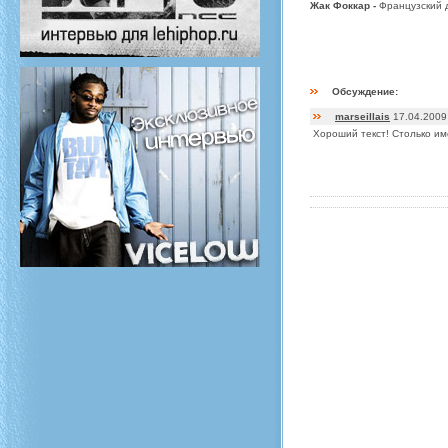
Жак Фоккар -
Французский 
Обсуждение:
marseillais
17.04.2009
Хороший текст! Столько име