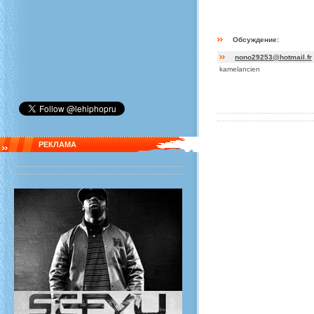
Обсуждение:
nono29253@hotmail.fr
kamelancien
РЕКЛАМА