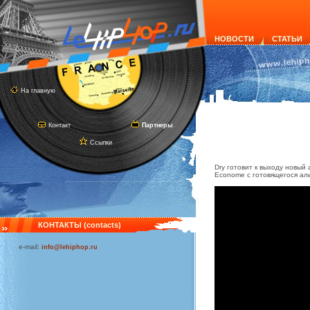
НОВОСТИ
СТАТЬИ
На главную
Контакт
Партнеры
Ссылки
Dry готовит к выходу новый
Econome с готовящегося ал
КОНТАКТЫ (contacts)
e-mail:
info@lehiphop.ru