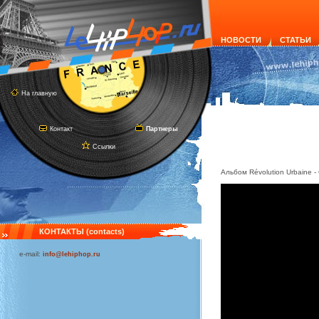
НОВОСТИ
СТАТЬИ
На главную
Контакт
Партнеры
Ссылки
Альбом Révolution Urbaine - 
КОНТАКТЫ (contacts)
e-mail:
info@lehiphop.ru