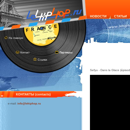
НОВОСТИ
СТАТЬИ
На главную
Контакт
Партнеры
Ссылки
Sefyu - Dans la Glace (épisod
КОНТАКТЫ (contacts)
e-mail:
info@lehiphop.ru