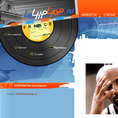
НОВОСТИ
СТАТЬИ
На главную
Контакт
Партнеры
Ссылки
КОНТАКТЫ (contacts)
e-mail:
info@lehiphop.ru