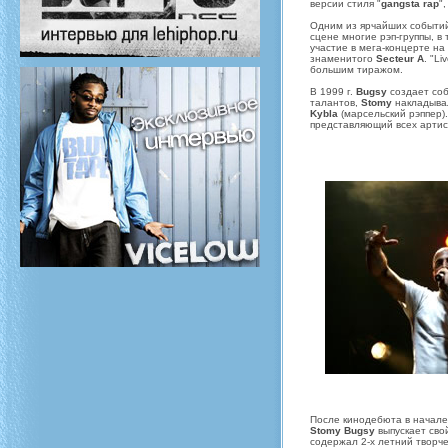
версии стиля "
gangsta rap
"
Одним из ярчайших событи
сцене многие рэп-группы, в
участие в мега-концерте на
знаменитого
Secteur A
. "L
большим тиражом.
В 1999 г.
Bugsy
создает со
талантов,
Stomy
накладывал
Kybla
(марсельский рэппер).
представляющий всех арти
После кинодебюта в начале
Stomy Bugsy
выпускает свой
содержал 2-х летний творч