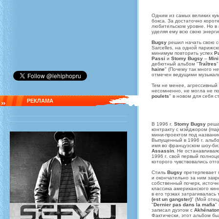
Одним из самых великих к
бокса. За достаточно корот
любительском уровне. Но в 
уделяя ему всю свою энерг
Bugsy
решил начать свою с
Sarcelles, на одной париж
минимум повторить успех
P
Passi
и
Stomy Bugsy
–
Mini
дебютный альбом "
Traîtres
haine
" (Почему так много н
отмечен ведущими музыкаль
Тем не менее, агрессивный
несомненно, не могла не по
poulets
" в новом для себя с
РЕКЛАМА
В 1996 г.
Stomy Bugsy
решае
контракту с мэйджором (maj
мини-проектом под названи
Выпущенный в 1996 г. аль
имя во французском шоу-биз
Assassin
. Не останавливая
1996 г. свой первый полноц
которого чувствовались отг
Стиль
Bugsy
претерпевает 
и окончательно за ним закр
собственный почерк, источ
классика американского кин
в его трэках затрагивалась 
(est un gangster)
" (Мой отец
"
Dernier pas dans la mafia
"
записал дуэтом с
Akhénato
Фактически, этот альбом б