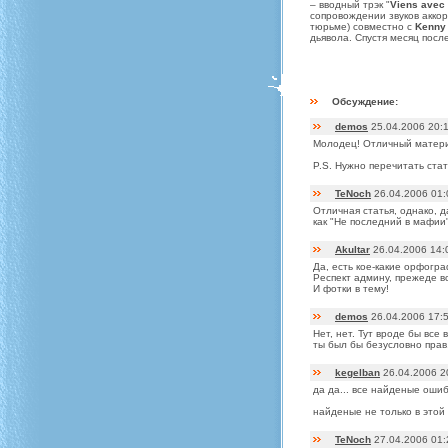
– вводный трэк "
Viens avec
сопровождении звуков аккор
тюрьме) совместно с
Kenny
дьявола. Спустя месяц пос
Обсуждение:
demos
25.04.2006 20:
Молодец! Отличный матери
P.S. Нужно перечитать ста
TeNoch
26.04.2006 01:
Отличная статья, однако, д
как "Не последний в мафии"..
Akultar
26.04.2006 14:
Да, есть кое-какие орфогра
Респект админу, прежеде в
И фотки в тему!
demos
26.04.2006 17:
Нет, нет. Тут вроде бы все 
ты был бы безусловно прав,
kegelban
26.04.2006 2
да да... все найденые оши
найденые не только в этой 
TeNoch
27.04.2006 01: