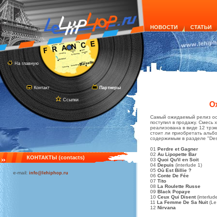
НОВОСТИ
СТАТЬИ
На главную
Контакт
Партнеры
Ссылки
Ox
Самый ожидаемый релиз осе
поступил в продажу. Смесь 
реализована в виде 12 трэк
стоит ли приобретать альб
содержимым в разделе "Des 
01
Perdre et Gagner
02
Au Lipopette Bar
КОНТАКТЫ (contacts)
03
Quoi Qu'il en Soit
04
Depuis
(interlude 1)
05
Où Est Billie ?
e-mail:
info@lehiphop.ru
06
Conte De Fée
07
Tito
08
La Roulette Russe
09
Black Popaye
10
Ceux Qui Disent
(interlud
11
La Femme De Sa Nuit
(Le 
12
Nirvana