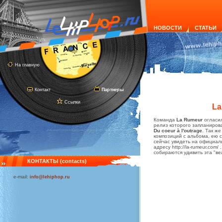
НОВОСТИ
СТАТЬИ
На главную
Контакт
Партнеры
Ссылки
La
Команда
La Rumeur
огласил
релиз которого запланиров
Du coeur à l'outrage
. Так ж
композиций с альбома, ею 
сейчас увидеть на официал
адресу http://la-rumeur.com
собираются удивить эта "в
КОНТАКТЫ (contacts)
e-mail:
info@lehiphop.ru