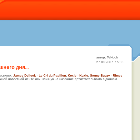
автор: TeNoch
27.08.2007 15:33
него дня...
астинки:
James Delleck
-
Le Cri du Papillon
;
Koxie
-
Koxie
;
Stomy Bugzy
-
Rimes
ашей новостной ленте или, кликнув на название артиста//альбома в данном