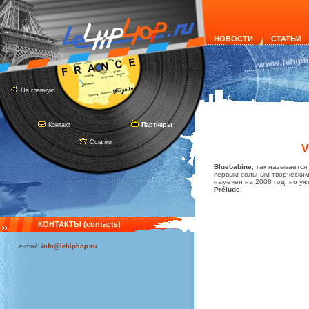
НОВОСТИ
СТАТЬИ
На главную
Контакт
Партнеры
Ссылки
V
Bluebabine
, так называетс
первым сольным творческим
намечен на 2008 год, но уж
Prélude
.
КОНТАКТЫ (contacts)
e-mail:
info@lehiphop.ru