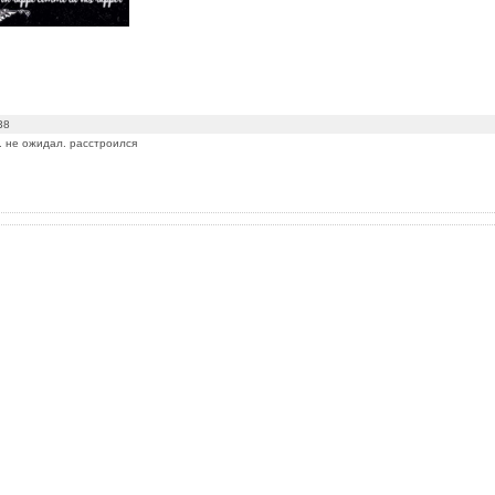
38
 не ожидал. расстроился