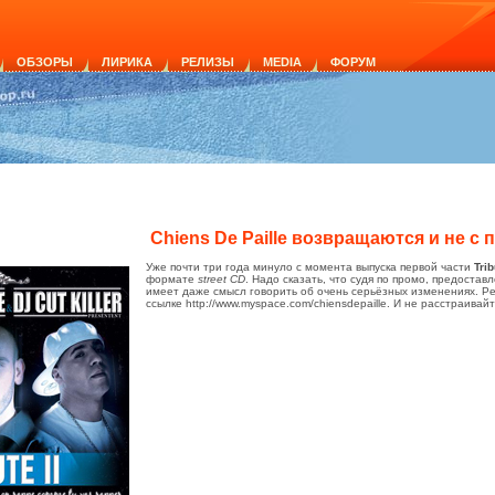
ОБЗОРЫ
ЛИРИКА
РЕЛИЗЫ
MEDIA
ФОРУМ
Chiens De Paille возвращаются и не с
Уже почти три года минуло с момента выпуска первой части
Trib
формате
street CD
. Надо сказать, что судя по промо, предоста
имеет даже смысл говорить об очень серьёзных изменениях. Ре
ссылке http://www.myspace.com/chiensdepaille. И не расстраивайт