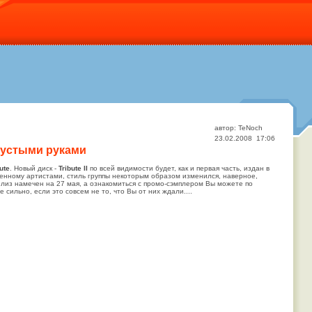
автор: TeNoch
23.02.2008 17:06
 пустыми руками
ute
. Новый диск -
Tribute II
по всей видимости будет, как и первая часть, издан в
вленному артистами, стиль группы некоторым образом изменился, наверное,
лиз намечен на 27 мая, а ознакомиться с промо-сэмплером Вы можете по
е сильно, если это совсем не то, что Вы от них ждали....