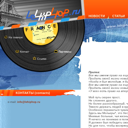
НОВОСТИ
СТАТЬИ
На главную
Контакт
Партнеры
Ссылки
Припев:
Все мы имеем право на ещ
Придать своей жизни новы
«Когда я был молодым, я б
Все мы имеем право на ещ
Придать своей жизни новы
«У всех есть право на вто
КОНТАКТЫ (contacts)
Мой путь скорее прост,
Не сложнее другого,
e-mail:
info@lehiphop.ru
Но более разнообразный, ч
Тяжело держать людей в ку
Особенно поражаться чужи
Здесь мы Мольеры*, это бес
Мнимые больные, чья жизнь
Я ничего не понимаю в поли
Я должен был победить сво
Но для того, чтобы воспрян