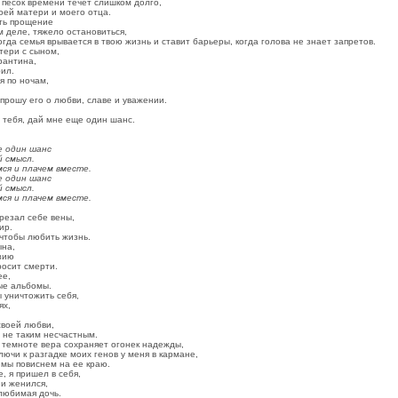
 песок времени течет слишком долго,
оей матери и моего отца.
ить прощение
м деле, тяжело остановиться,
огда семья врывается в твою жизнь и ставит барьеры, когда голова не знает запретов.
тери с сыном,
рантина,
рил.
 по ночам,
 прошу его о любви, славе и уважении.
у тебя, дай мне еще один шанс.
е один шанс
й смысл.
ся и плачем вместе.
е один шанс
й смысл.
ся и плачем вместе.
 резал себе вены,
ир.
чтобы любить жизнь.
ына,
эзию
росит смерти.
ее,
ые альбомы.
ы уничтожить себя,
ях,
своей любви,
я не таким несчастным.
в темноте вера сохраняет огонек надежды,
лючи к разгадке моих генов у меня в кармане,
и мы повиснем на ее краю.
, я пришел в себя,
 и женился,
любимая дочь.