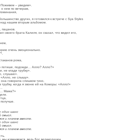
 «Поживем – увидим».
 о нем по вечерам,
поминания,
ольшинство других, я готовился к встрече с Sya Styles
ь над нашим вторым альбомом.
, пацанов.
ил своего брата Калиля, он сказал, что видел его,
.
 нем,
торию очень эмоционально.
*,
стаканов рома,
аю потише, подожди… Алло? Алло?»
, не клади трубку».
о, слушаю».
 «Алло, не слышу».
 она говорила слишком тихо,
в трубку, когда я звоню ей на Коморы: «Алло!»
ь…
че… Мама?»
деле.
тца,
 получше.
е один шанс
й смысл.
ся и плачем вместе.
е один шанс
й смысл.
ся и плачем вместе.
ть.
, мы извиняемся, ведь Бог великодушен,