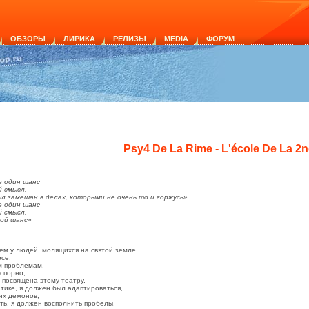
ОБЗОРЫ
ЛИРИКА
РЕЛИЗЫ
MEDIA
ФОРУМ
Psy4 De La Rime - L'école De La 2
е один шанс
й смысл.
ыл замешан в делах, которыми не очень то и горжусь»
е один шанс
й смысл.
рой шанс»
ем у людей, молящихся на святой земле.
рсе,
м проблемам.
спорно,
 посвящена этому театру.
тике, я должен был адаптироваться,
их демонов,
уть, я должен восполнить пробелы,