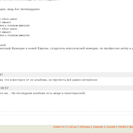
щаю, ведь Бог великодушен.
е один шанс
й смысл.
ся и плачем вместе.
е один шанс
й смысл.
ся и плачем вместе.
ault.
иограф Франции и новой Европы, создатель классической комедии, по профессии актёр и 
47
жу, что в восторге от их альбома, но прочесть всё равно интересно
 06:57
все же... На последнем альбоме есть вещи и поинтересней.
новости
|
статьи
|
обзоры
|
лирика
|
ссылки
|
media
|
фо