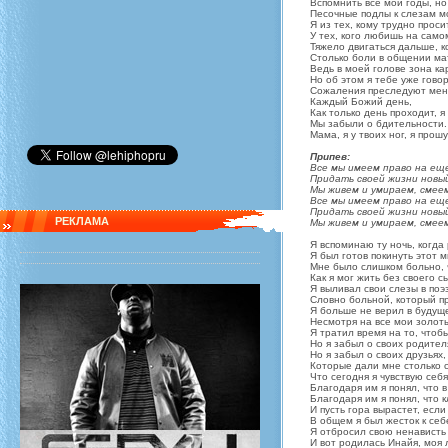
Вспомнить все мои годы, но
Песочные подлы к слезам м
Я из тех, кому трудно прос
У тех, кого любишь на само
Тяжело двигаться дальше, к
Столько боли в общении ма
Ведь в моей голове зона ка
Но об этом я тебе уже гово
Сожаления преследуют меня
Каждый Божий день,
Как только день проходит, я
Мы забыли о бдительности.
Мама, я у твоих ног, я прош
Припев:
Все мы имеем право на ещ
Придать своей жизни новы
Мы живем и умираем, смеем
Все мы имеем право на ещ
Придать своей жизни новы
РЕКЛАМА
Мы живем и умираем, смеем
Я вспоминаю ту ночь, когда
Я был готов покинуть этот м
Мне было слишком больно, 
Как я мог жить без своего с
Я выливал свои слезы в по
Словно больной, который п
Я больше не верил в будущ
Несмотря на все мои золот
Я тратил время на то, чтоб
Но я забыл о своих родител
Но я забыл о своих друзьях,
Которые дали мне столько 
Что сегодня я чувствую себ
Благодаря им я понял, что 
Благодаря им я понял, что к
И пусть гора вырастет, есл
В общем я был жесток к себе
Я отбросил свою ненависть
И вот родилась Инайя, моя 