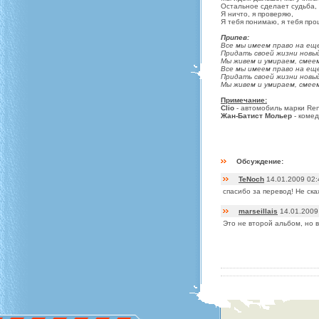
Остальное сделает судьба,
Я ничто, я проверяю,
Я тебя понимаю, я тебя про
Припев:
Все мы имеем право на ещ
Придать своей жизни новы
Мы живем и умираем, смеем
Все мы имеем право на ещ
Придать своей жизни новы
Мы живем и умираем, смеем
Примечание:
Clio
- автомобиль марки Ren
Жан-Батист Мольер
- комед
Обсуждение:
TeNoch
14.01.2009 02:
спасибо за перевод! Не ска
marseillais
14.01.2009
Это не второй альбом, но 