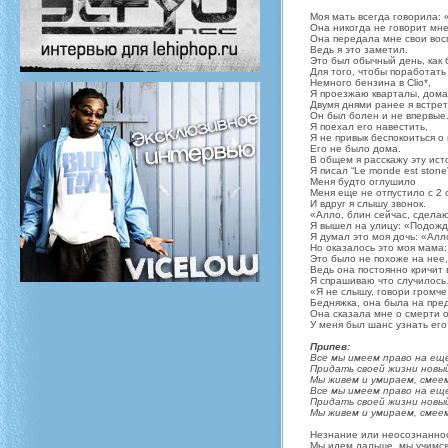
Моя мать всегда говорила:
Она никогда не говорит мне
Она передала мне свои вос
Ведь я это заметил.
Это был обычный день, как б
Для того, чтобы поработат
Немного бензина в Clio*,
Я проезжаю кварталы, дома
Двумя днями ранее я встрет
Он был болен и не впервые
Я поехал его навестить,
Я не привык беспокоиться о
Его не было дома.
В общем я расскажу эту ис
Я писал “Le monde est stone”
Меня будто оглушило
Меня еще не отпустило с 2 
И вдруг я слышу звонок.
«Алло, блин сейчас, сдел
Я вышел на улицу: «Подожди
Я думал это моя дочь: «Алл
Но оказалось это моя мама:
Это было не похоже на нее,
Ведь она постоянно кричит 
Я спрашиваю что случилос
«Я не слышу, говори гром
Бедняжка, она была на пре
Она сказала мне о смерти о
У меня был шанс узнать его
Припев:
Все мы имеем право на ещ
Придать своей жизни новы
Мы живем и умираем, смеем
Все мы имеем право на ещ
Придать своей жизни новы
Мы живем и умираем, смеем
Незнание или неосознаннос
Мы идем дальше, мы учимся