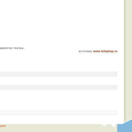
директор театра.
источник:
www.lehiphop.ru
рум