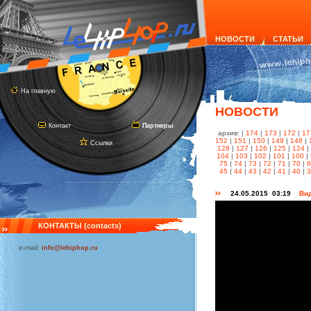
НОВОСТИ
СТАТЬИ
На главную
НОВОСТИ
Контакт
Партнеры
архив: |
174
|
173
|
172
|
17
152
|
151
|
150
|
149
|
148
|
Ссылки
128
|
127
|
126
|
125
|
124
|
104
|
103
|
102
|
101
|
100
|
75
|
74
|
73
|
72
|
71
|
70
|
45
|
44
|
43
|
42
|
41
|
40
|
24.05.2015 03:19
Вид
КОНТАКТЫ (contacts)
e-mail:
info@lehiphop.ru