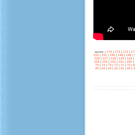
архив: |
174
|
173
|
172
|
17
152
|
151
|
150
|
149
|
148
|
128
|
127
|
126
|
125
|
124
|
104
|
103
|
102
|
101
|
100
|
75
|
74
|
73
|
72
|
71
|
70
|
45
|
44
|
43
|
42
|
41
|
40
|