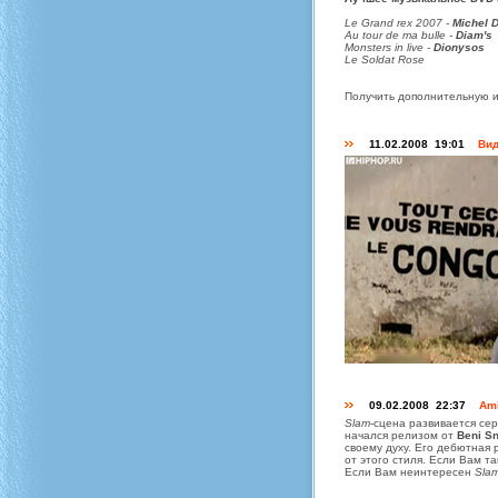
Le Grand rex 2007 -
Michel 
Au tour de ma bulle -
Diam's
Monsters in live -
Dionysos
Le Soldat Rose
Получить дополнительную ин
11.02.2008 19:01
Вид
09.02.2008 22:37
Am
Slam
-сцена развивается се
начался релизом от
Beni S
своему духу. Его дебютная
от этого стиля. Если Вам т
Если Вам неинтересен
Sla