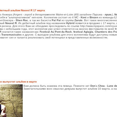
бютный альбом Nouvel R 17 марта
из Анжера
(Angers - город в департаменте Maine-et-Loire (49) западнее Парижа -
прим.
)
,
N
ебя в "альтернативном" хип-хопе. Коллектив состоит из 4 МС -
Koni
и
Binzen
из команды
L
битбоксера -
Shen Roc
, а так же басиста
Paï Paï
из группы
Zaruts
. Вот такое многочисленн
емый
Nouvel R
. Их дебютный альбом под названием
Hybrid
появится в продаже с 17 марта,
я релиза. Для этого Вам не обходимо проследовать по ссылке http://www.myspace.com/nouv
два с небольшим года, этот коллектив уже успел отметится на многих фестивалях по всей 
R
значатся такие названия как:
Festival Au Pont du Rock
,
festival Aglagla
,
Chantiers des Fr
s Transmusicales
и другие. С выходом альбома для этого коллектива будут доступны новы
 хватит сил и таланта реализовать свой потенциал в представленных возможностях.
o выпустит альбом в марте
Вам должна быть знакома эта певица. Помните хит
Don
'a
Choa
-
Lune de
Замечательнаяво всех смыслах девушка выпустит альбом 10 марта, а н