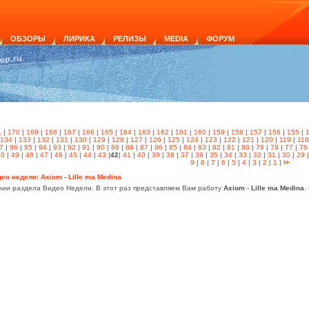
ОБЗОРЫ
ЛИРИКА
РЕЛИЗЫ
MEDIA
ФОРУМ
1
|
170
|
169
|
168
|
167
|
166
|
165
|
164
|
163
|
162
|
161
|
160
|
159
|
158
|
157
|
156
|
155
|
134
|
133
|
132
|
131
|
130
|
129
|
128
|
127
|
126
|
125
|
124
|
123
|
122
|
121
|
120
|
119
|
118
7
|
96
|
95
|
94
|
93
|
92
|
91
|
90
|
89
|
88
|
87
|
86
|
85
|
84
|
83
|
82
|
81
|
80
|
79
|
78
|
77
|
76
50
|
49
|
48
|
47
|
46
|
45
|
44
|
43
|
42
|
41
|
40
|
39
|
38
|
37
|
36
|
35
|
34
|
33
|
32
|
31
|
30
|
29
9
|
8
|
7
|
6
|
5
|
4
|
3
|
2
|
1
|
ео недели: Axiom - Lille ma Medina
ии раздела Видео Недели. В этот раз представляем Вам работу
Axiom
-
Lille ma Medina
.