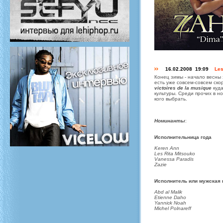
16.02.2008 19:09
Les
Конец зимы - начало весны
есть уже совсем-совсем ск
victoires de la musique
куда
культуры. Среди прочих в 
кого выбрать.
Номинанты
:
Исполнительница года
Keren Ann
Les Rita Mitsouko
Vanessa Paradis
Zazie
Исполнитель или мужская 
Abd al Malik
Etienne Daho
Yannick Noah
Michel Polnareff