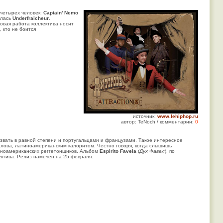
 четырех человек:
Captain' Nemo
алась
Underfraicheur
.
Новая работа коллектива носит
, кто не боится
источник:
www.lehiphop.ru
автор: TeNoch / комментарии:
0
звать в равной степени и португальцами и французами. Такое интересное
 слова, латиноамериканским калоритом. Честно говоря, когда слышишь
иноамериканских реггетонщиков. Альбом
Espirito Favela
(
Дух Фавел
), по
ктива. Релиз намечен на 25 февраля.