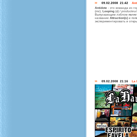
09.02.2008 21:42
An
Antidote
- это команда из г
(
mc
),
Looping
(
dj / producteur
Выпускающим лэблом являе
название
Attraction(s)
и поя
экспериментировать и откры
09.02.2008 21:16
La 