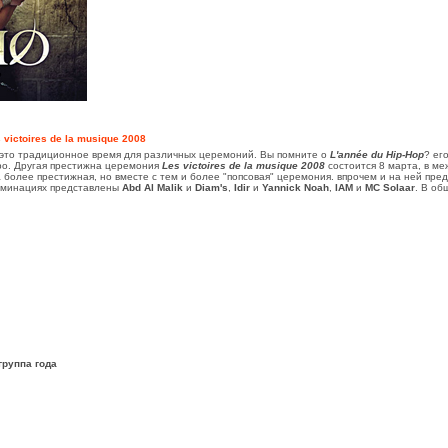
 victoires de la musique 2008
 это традиционное время для различных церемоний. Вы помните о
L'année du Hip-Hop
? ег
оро. Другая престижна церемония
Les victoires de la musique 2008
состоится 8 марта, в м
 более престижная, но вместе с тем и более "попсовая" церемония. впрочем и на ней пр
номинациях представлены
Abd Al Malik
и
Diam's
,
Idir
и
Yannick Noah
,
IAM
и
MC Solaar
. В об
группа года