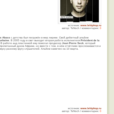
источник:
www.lehiphop.ru
автор: TeNoch / комментарии:
0
s Abass
с детства был погружён в мир лирики. Свой дебютный альбом
 urbaine
. В 2005 году в свет выходит вторая работа исполнителя
Président de la
. В работе анд пластинкой ему помогал продюсер
Jean Pierre Seck
, который
 пропитанный духом Африки, но вместе с тем, в нём отчётливо прослеживается и
вкусу разному кругу слушателей. Альбом намечен на 10 марта.
источник:
www.lehiphop.ru
автор: TeNoch / комментарии:
0