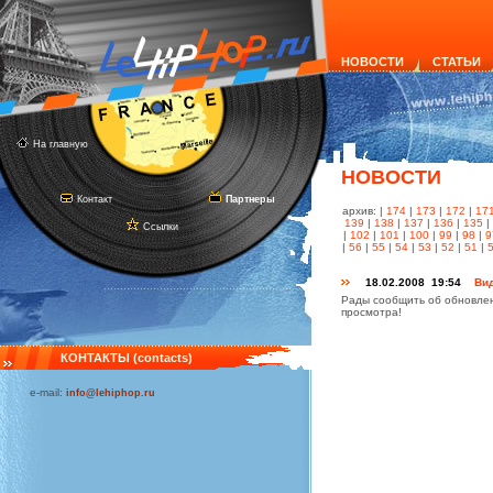
НОВОСТИ
СТАТЬИ
На главную
НОВОСТИ
Контакт
Партнеры
архив: |
174
|
173
|
172
|
17
139
|
138
|
137
|
136
|
135
|
Ссылки
|
102
|
101
|
100
|
99
|
98
|
9
|
56
|
55
|
54
|
53
|
52
|
51
|
18.02.2008 19:54
Вид
Рады сообщить об обновлен
просмотра!
КОНТАКТЫ (contacts)
e-mail:
info@lehiphop.ru