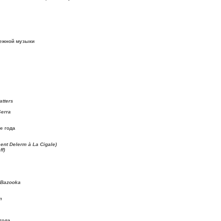
бежной музыки
atters
Serra
е года
cent Delerm à La Cigale)
ff)
 Bazooka
m
года