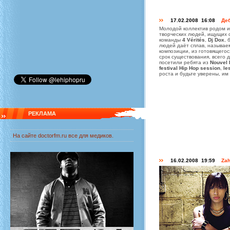
17.02.2008 16:08
Де
Молодой коллектив родом 
творческих людей, ищущих с
команды
4 Vérités
,
Dj Dox
, 
людей даёт сплав, называ
композиции, из готовящегос
срок существования, всего 
посетили ребята из
Nouvel 
festival Hip Hop session
,
le
роста и будьте уверены, им
РЕКЛАМА
На сайте
doctorfm.ru
все для медиков.
16.02.2008 19:59
Zah