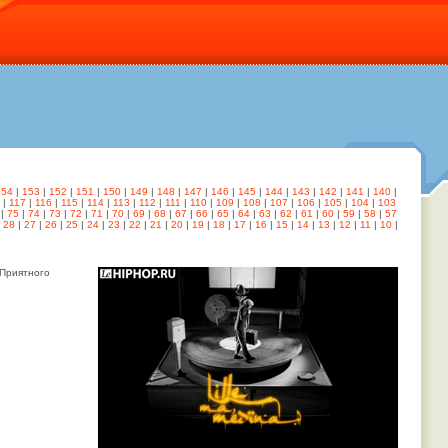
154
|
153
|
152
|
151
|
150
|
149
|
148
|
147
|
146
|
145
|
144
|
143
|
142
|
141
|
140
|
|
117
|
116
|
115
|
114
|
113
|
112
|
111
|
110
|
109
|
108
|
107
|
106
|
105
|
104
|
103
|
75
|
74
|
73
|
72
|
71
|
70
|
69
|
68
|
67
|
66
|
65
|
64
|
63
|
62
|
61
|
60
|
59
|
58
|
57
|
28
|
27
|
26
|
25
|
24
|
23
|
22
|
21
|
20
|
19
|
18
|
17
|
16
|
15
|
14
|
13
|
12
|
11
|
10
|
 Приятного