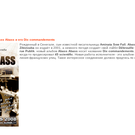
ass Abass и его Dix commandements
Рожденный в Сенегале, сын известной писательницы
Aminata Sow Fall
,
Abas
Zibizizaba
он издаёт в 2001, а немного погодя создаёт свой лэйбл
Débrouille
rue Publik
. новый альбом
Abass Abass
носит название
Dix commandements
когда-то продюсировал
45 scientific
. Новая работа исполнителя - это альбом
линия французских улиц. Такое интересное соединение должно придтись по 