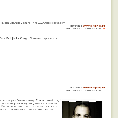
 официальном сайте - http://www.lesvictoires.com
источник:
www.lehiphop.ru
автор: TeNoch / комментарии:
0
абота
Baloji
-
Le Congo
. Приятного просмотра!
источник:
www.lehiphop.ru
автор: TeNoch / комментарии:
1
исле которых был например
Rouda
. Новый год
- молодой уроженец Сен Дени и сламмер по
ме Вы сможете найти всё, что можно ожидать
ся с этой культурой - эта работа для Вас.