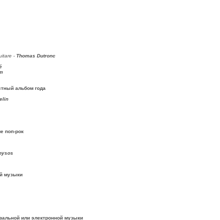
itare -
Thomas Dutronc
é
em
стный альбом года
elin
е поп-рок
nysos
й музыки
вальной или электронной музыки