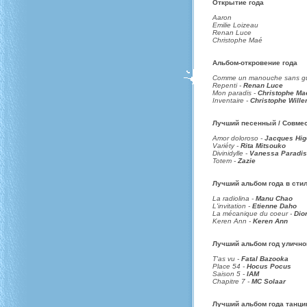
Открытие года
Aaron
Emilie Loizeau
Renan Luce
Christophe Maé
Альбом-откровение года
Comme un manouche sans gu
Repenti -
Renan Luce
Mon paradis -
Christophe Ma
Inventaire -
Christophe Will
Лучший песенный / Совме
Amor doloroso -
Jacques Hig
Variéty -
Rita Mitsouko
Divinidylle -
Vanessa Paradis
Totem -
Zazie
Лучший альбом года в стил
La radiolina -
Manu Chao
L'invitation -
Etienne Daho
La mécanique du coeur -
Dio
Keren Ann -
Keren Ann
Лучший альбом год улично
T'as vu -
Fatal Bazooka
Place 54 -
Hocus Pocus
Saison 5 -
IAM
Chapitre 7 -
MC Solaar
Лучший альбом года танци