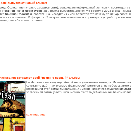
tidote выпускают новый альбом
орода Орлеан (не путать с американским), делающая неформатный хип-хоп и, состоящая из
),
Postillon
(
mc
) и
Robin Weed
(
mc
). Группа выпустила дебютную работу в 2003 и она назыв
тся
Nautilus Recordz
и, собственно, исходят из имён артистов это почему-то не удивляет. 
вится на прилавках 11 февраля. Советуем этот коллектив и эту конкретную работу всем тем
вать для себя новые таланты.
Harissa представляет свой "истинно первый" альбом
La Harissa
- это в определённой мере уникальная команда. Их можно на
сочетание даёт нам в сумме французский реггетон с, не побоюсь этого
композиции этой команды ощущения именно, как от прослушивания лат
заявлениям самих участников, можно считать дебютным альбомом колле
sexy reggaeton