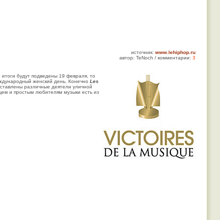
источник:
www.lehiphop.ru
автор: TeNoch / комментарии:
3
о итоги будут подведены 19 февраля, то
еждународный женский день. Конечно
Les
едставлены различные деятели уличной
щем и простым любителям музыки есть из