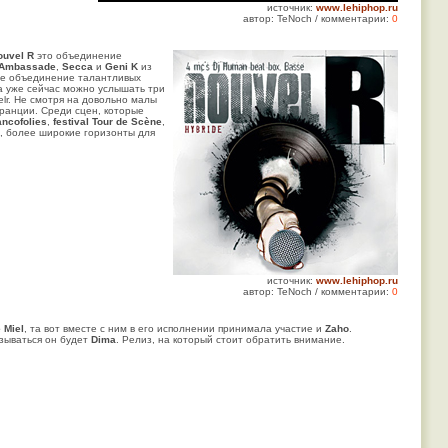
источник:
www.lehiphop.ru
автор: TeNoch / комментарии:
0
ouvel R
это объединение
'Ambassade
,
Secca
и
Geni K
из
ое объединение талантливых
 а уже сейчас можно услышать три
elr. Не смотря на довольно малы
Франции. Среди сцен, которые
ancofolies
,
festival Tour de Scène
,
е, более широкие горизонты для
источник:
www.lehiphop.ru
автор: TeNoch / комментарии:
0
 Miel
, та вот вместе с ним в его исполнении принимала участие и
Zaho
.
азываться он будет
Dima
. Релиз, на который стоит обратить внимание.