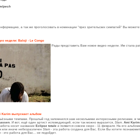
Delpech
формацию, а так же проголосовать в номинации "приз зрительских симпатий" Вы можете на
ео недели: Baloji - Le Congo
Рады представить Вам новое видео недели. Им стала р
i Karim выпускает альбом
рьёзными темпами. Прошлый год запомнился нам несколькими интересными релизами, в ч
nassen
. И вот, ещё один артист исповедующий, если так можно выразится,
Slam
.
Ami Karim
 работа носит название
Eclipse totale
и появится совсем скоро - 11 февраля. На его альбо
ак или иначе небезразличен
Slam
- эта работа создана для Вас. Если Вы хотите познакомить
m
- это работа для Вас... не подойдет.