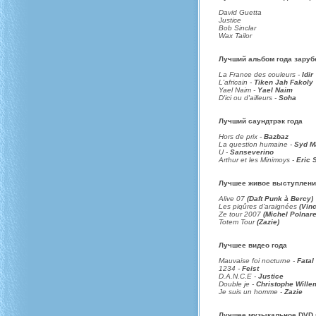
David Guetta
Justice
Bob Sinclar
Wax Tailor
Лучший альбом года зару
La France des couleurs -
Idir
L'africain -
Tiken Jah Fakoly
Yael Naim -
Yael Naim
D'ici ou d'ailleurs -
Soha
Лучший саундтрэк года
Hors de prix -
Bazbaz
La question humaine -
Syd M
U -
Sanseverino
Arthur et les Minimoys -
Eric 
Лучшее живое выступлени
Alive 07
(Daft Punk à Bercy)
Les piqûres d'araignées
(Vin
Ze tour 2007
(Michel Polnare
Totem Tour
(Zazie)
Лучшее видео года
Mauvaise foi nocturne -
Fatal
1234 -
Feist
D.A.N.C.E -
Justice
Double je -
Christophe Wille
Je suis un homme -
Zazie
Лучшее музыкальное DVD 