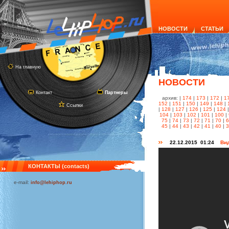
НОВОСТИ
СТАТЬИ
На главную
НОВОСТИ
Контакт
Партнеры
архив: |
174
|
173
|
172
|
1
152
|
151
|
150
|
149
|
148
|
Ссылки
|
128
|
127
|
126
|
125
|
124
104
|
103
|
102
|
101
|
100
|
75
|
74
|
73
|
72
|
71
|
70
|
45
|
44
|
43
|
42
|
41
|
40
|
22.12.2015 01:24
Вид
КОНТАКТЫ (contacts)
e-mail:
info@lehiphop.ru