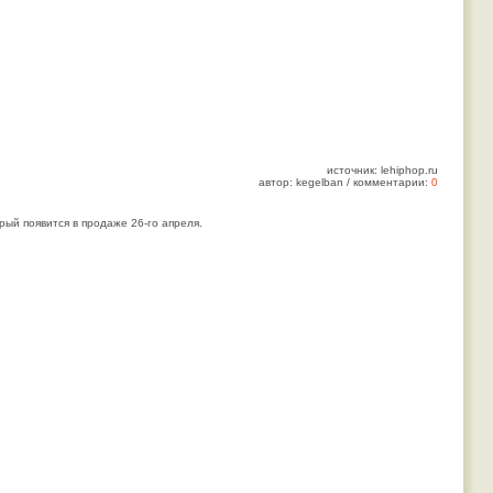
источник: lehiphop.ru
автор: kegelban / комментарии:
0
орый появится в продаже 26-го апреля.