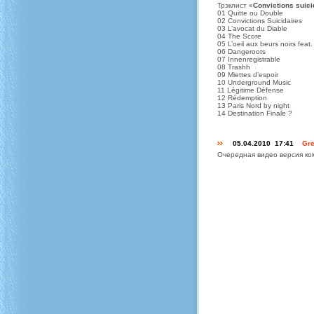
Трэклист «
Convictions suici
01 Quitte ou Double
02 Convictions Suicidaires
03 L’avocat du Diable
04 The Score
05 L’oeil aux beurs noirs feat
06 Dangeroots
07 Innenregistrable
08 Trashh
09 Miettes d’espoir
10 Underground Music
11 Légitime Défense
12 Rédemption
13 Paris Nord by night
14 Destination Finale ?
05.04.2010 17:41
Gre
Очередная видео версия комп