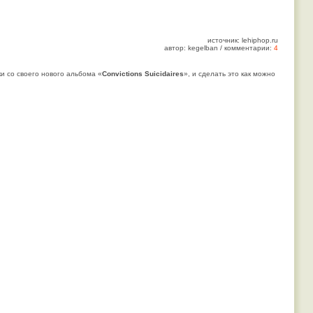
источник: lehiphop.ru
автор: kegelban / комментарии:
4
ки со своего нового альбома «
Convictions Suicidaires
», и сделать это как можно