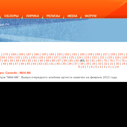
ОБЗОРЫ
ЛИРИКА
РЕЛИЗЫ
MEDIA
ФОРУМ
1
|
170
|
169
|
168
|
167
|
166
|
165
|
164
|
163
|
162
|
161
|
160
|
159
|
158
|
157
|
156
|
155
|
134
|
133
|
132
|
131
|
130
|
129
|
128
|
127
|
126
|
125
|
124
|
123
|
122
|
121
|
120
|
119
|
118
7
|
96
|
95
|
94
|
93
|
92
|
91
|
90
|
89
|
88
|
87
|
86
|
85
|
84
|
83
|
82
|
81
|
80
|
79
|
78
|
77
|
76
0
|
49
|
48
|
47
|
46
|
45
|
44
|
43
|
42
|
41
|
40
|
39
|
38
|
37
|
36
|
35
|
34
|
33
|
32
|
31
|
30
|
29
9
|
8
|
7
|
6
|
5
|
4
|
3
|
2
|
1
|
ео: Canardo - Mélé-Mé
трэк "Mélé-Mé". Выпуск очередного альбома артиста намечен на февраль 2012 года.