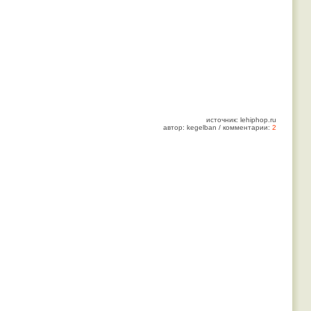
источник: lehiphop.ru
автор: kegelban / комментарии:
2