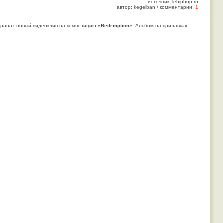
источник: lehiphop.ru
автор: kegelban / комментарии:
1
экранах новый видеоклип на композицию «
Redemption
». Альбом на прилавках