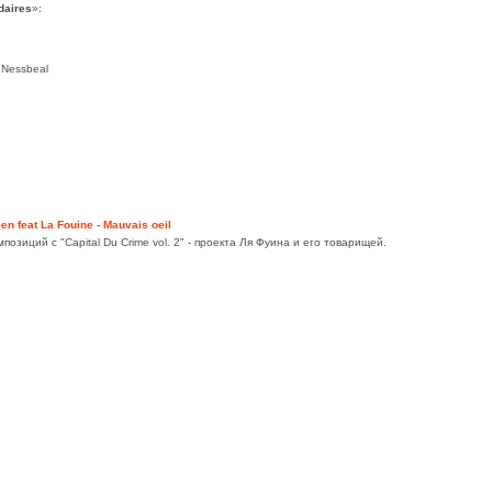
daires
»:
. Nessbeal
en feat La Fouine - Mauvais oeil
озиций с "Capital Du Crime vol. 2" - проекта Ля Фуина и его товарищей.