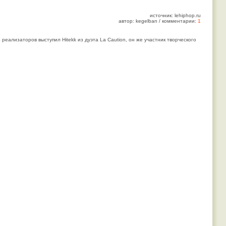
источник: lehiphop.ru
автор: kegelban / комментарии:
1
 реализаторов выступил Hitekk из дуэта La Caution, он же участник творческого