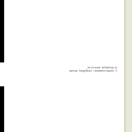
источник: lehiphop.ru
автор: kegelban / комментарии:
0