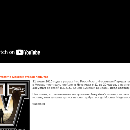
ystarr в Москве: вторая попытка
31 июля 2010 года
в рамках
4-го
Российского Фестиваля Паркура пл
в Москву. Фестиваль пройдет
в Лужниках с 11 до 20 часов
, в нем п
Joeystarr
со своей B.O.S.S. Sound System и Dj Spank.
Вход свобод
Напомним, что изначально выступление
Joeystarr
’а планировалось
исландского вулкана артист не смог добраться до Москвы. Надеемся,
tracers.ru