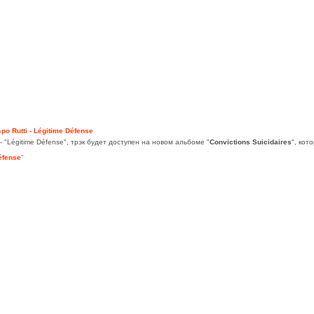
po Rutti - Légitime Défense
- "Légitime Défense", трэк будет доступен на новом альбоме "
Convictions Suicidaires
", кот
éfense
"