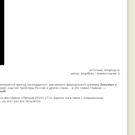
источник: lehiphop.ru
автор: kegelban / комментарии:
0
анируется приезд легендарного эпатажного французского рэппера
Joeystarr
’а
римут участие трейсеры России и других стран... и что самое главное —
ный!
 на фестивале «Прорыв 2010»
17-го
апреля, но в связи с извержением
 на этот раз все получится.