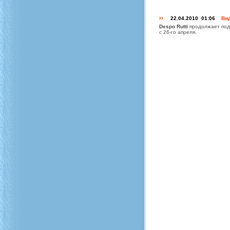
22.04.2010 01:06
Вид
Despo Rutti
продолжает под
с
26-го
апреля.