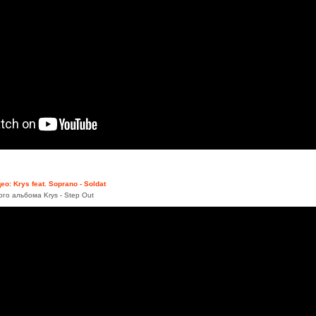
ео: Krys feat. Soprano - Soldat
го альбома Krys - Step Out