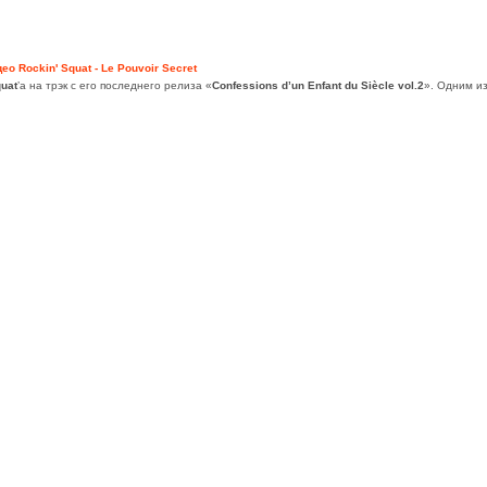
ео Rockin' Squat - Le Pouvoir Secret
quat
’а на трэк с его последнего релиза «
Confessions d’un Enfant du Siècle vol.2
». Одним из