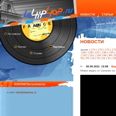
НОВОСТИ
СТАТЬИ
На главную
НОВОСТИ
Контакт
Партнеры
архив: |
174
|
173
|
172
|
17
139
|
138
|
137
|
136
|
135
|
Ссылки
|
102
|
101
|
100
|
99
|
98
|
9
56
|
55
|
54
|
53
|
52
|
51
|
5
30.06.2011 13:58
Вид
Новое видео от Canardo на 
КОНТАКТЫ (contacts)
e-mail:
info@lehiphop.ru