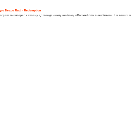
ео Despo Rutti - Redemption
огревать интерес к своему долгожданному альбому «
Convictions suicidaires
». На ваших 