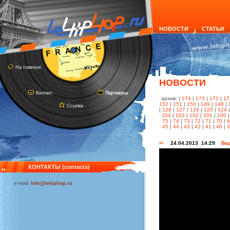
НОВОСТИ
СТАТЬИ
На главную
НОВОСТИ
Контакт
Партнеры
архив: |
174
|
173
|
172
|
17
152
|
151
|
150
|
149
|
148
|
Ссылки
|
128
|
127
|
126
|
125
|
124
104
|
103
|
102
|
101
|
100
75
|
74
|
73
|
72
|
71
|
70
|
45
|
44
|
43
|
42
|
41
|
40
|
24.04.2013 14:29
Вид
КОНТАКТЫ (contacts)
e-mail:
info@lehiphop.ru