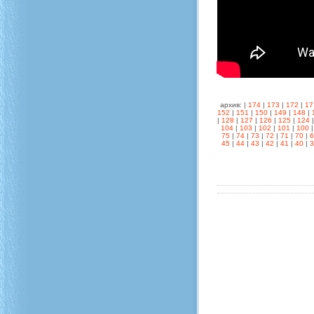
архив: |
174
|
173
|
172
|
17
152
|
151
|
150
|
149
|
148
|
|
128
|
127
|
126
|
125
|
124
104
|
103
|
102
|
101
|
100
75
|
74
|
73
|
72
|
71
|
70
|
45
|
44
|
43
|
42
|
41
|
40
|