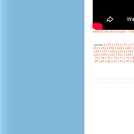
Seth Gueko feat Gradur - Ch
архив: |
174
|
173
|
172
|
17
152
|
151
|
150
|
149
|
148
|
128
|
127
|
126
|
125
|
124
|
104
|
103
|
102
|
101
|
100
|
75
|
74
|
73
|
72
|
71
|
70
|
45
|
44
|
43
|
42
|
41
|
40
|