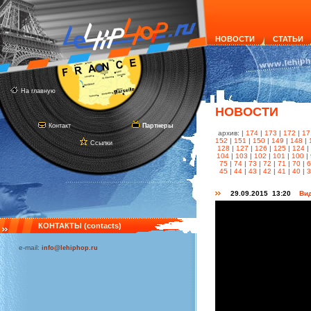
НОВОСТИ
СТАТЬИ
На главную
НОВОСТИ
Контакт
Партнеры
архив: |
174
|
173
|
172
|
17
152
|
151
|
150
|
149
|
148
|
Ссылки
128
|
127
|
126
|
125
|
124
|
104
|
103
|
102
|
101
|
100
|
75
|
74
|
73
|
72
|
71
|
70
|
45
|
44
|
43
|
42
|
41
|
40
|
29.09.2015 13:20
Вид
КОНТАКТЫ (contacts)
e-mail:
info@lehiphop.ru